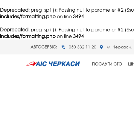
Deprecated
: preg_split(): Passing null to parameter #2 ($s
includes/formatting.php
on line
3494
Deprecated
: preg_split(): Passing null to parameter #2 ($s
includes/formatting.php
on line
3494
АВТОСЕРВІС:
050 332 11 20
м. Черкаси, 
ПОСЛУГИ СТО
ЦІ