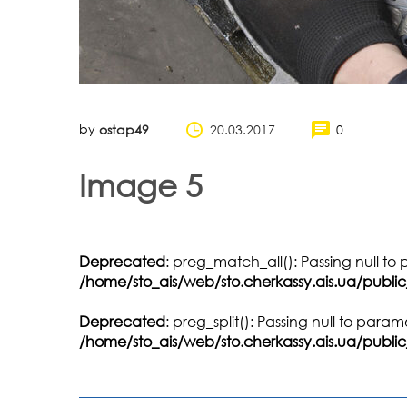
by
20.03.2017
0
ostap49
Image 5
Deprecated
: preg_match_all(): Passing null to
/home/sto_ais/web/sto.cherkassy.ais.ua/publ
Deprecated
: preg_split(): Passing null to para
/home/sto_ais/web/sto.cherkassy.ais.ua/publi